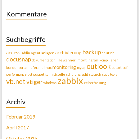
Kommentare
Suchbegriffe
backup
access
archivierung
addin
agent
anlagen
deutsch
docusnap
dokumentation
FileScanner
import
ingram
kompilieren
outlook
monitoring
kundenportal
lieferant
linux
mysql
outook
pdf
performance
pst
puppet
schnittstelle
schulung
split
statisch
sudo
tools
zabbix
vb.net
vtiger
windows
zeiterfassung
Archiv
Februar 2019
April 2017
Oktober 2015