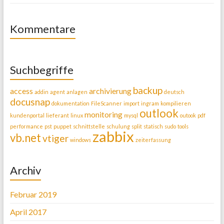
Kommentare
Suchbegriffe
backup
access
archivierung
addin
agent
anlagen
deutsch
docusnap
dokumentation
FileScanner
import
ingram
kompilieren
outlook
monitoring
kundenportal
lieferant
linux
mysql
outook
pdf
performance
pst
puppet
schnittstelle
schulung
split
statisch
sudo
tools
zabbix
vb.net
vtiger
windows
zeiterfassung
Archiv
Februar 2019
April 2017