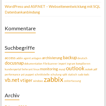
WordPress und ASP.NET – Webseitenentwicklung mit SQL
Datenbankanbindung
Kommentare
Suchbegriffe
backup
access
archivierung
addin
agent
anlagen
deutsch
docusnap
dokumentation
FileScanner
import
ingram
kompilieren
outlook
monitoring
kundenportal
lieferant
linux
mysql
outook
pdf
performance
pst
puppet
schnittstelle
schulung
split
statisch
sudo
tools
zabbix
vb.net
vtiger
windows
zeiterfassung
Archiv