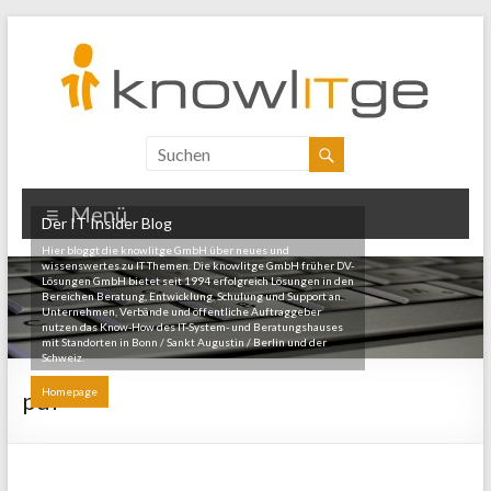
Menü
Der IT Insider Blog
Hier bloggt die knowlitge GmbH über neues und
wissenswertes zu IT Themen. Die knowlitge GmbH früher DV-
Lösungen GmbH bietet seit 1994 erfolgreich Lösungen in den
Bereichen Beratung, Entwicklung, Schulung und Support an.
Unternehmen, Verbände und öffentliche Auftraggeber
nutzen das Know-How des IT-System- und Beratungshauses
mit Standorten in Bonn / Sankt Augustin / Berlin und der
Schweiz.
Homepage
pdf